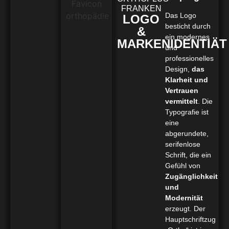
FRANKEN
Das Logo
LOGO
besticht durch
&
ein modernes
MARKENIDENTIÄT
und
professionelles
Design,
das
Klarheit und
Vertrauen
vermittelt
. Die
Typografie ist
eine
abgerundete,
serifenlose
Schrift, die ein
Gefühl von
Zugänglichkeit
und
Modernität
erzeugt. Der
Hauptschriftzug