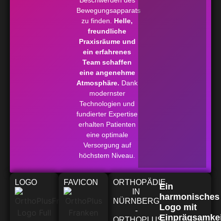
Bewegungsapparats
zu finden.
Helle,
freundliche
Praxisräume und
ein erfahrenes
Team schaffen
eine angenehme
Atmosphäre.
Dank
modernster
Technologien und
fundierter Expertise
erhalten Patienten
eine optimale
Versorgung auf
höchstem Niveau.
LOGO
FAVICON
ORTHOPÄDIE
Ein
IN
harmonisches
NÜRNBERG
Logo mit
-
Einprägsamkei
ORTHOPLUS