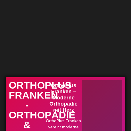
ORTHOPLUS
OrthoPlus
Franken –
FRANKEN
Moderne
-
Orthopädie
mit Herz
ORTHOPÄDIE
OrthoPlus Franken
&
vereint moderne