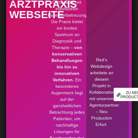
ARZTPRAXIS
Orthopädie mit
individueller
WEBSEITE
Patientenbetreuung.
Die Praxis bietet
ein breites
Spektrum an
Diagnostik und
Therapie –
von
konservativen
Red’s
Behandlungen
Webdesign
bis hin zu
arbeitete an
innovativen
diesem
Verfahren.
Ein
Projekt in
besonderes
Kollaboration
Augenmerk liegt
ZU NE
PRODUC
mit unserem
auf der
Agenturpartner
ganzheitlichen
– Neu
Betrachtung jedes
Production
Patienten, um
Erfurt.
nachhaltige
Lösungen für
Beschwerden des