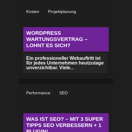
Kosten
Projektplanung
WORDPRESS
WARTUNGSVERTRAG –
LOHNT ES SICH?
Ein professioneller Webauftritt ist
für jedes Unternehmen heutzutage
unverzichtbar. Viele...
Performance
SEO
WAS IST SEO? – MIT 3 SUPER
TIPPS SEO VERBESSERN + 1
PLUGIN!